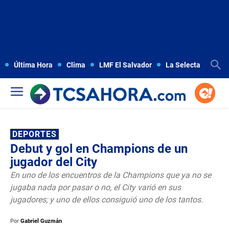
Última Hora
Clima
LMF El Salvador
La Selecta
Copa
DEPORTES
Debut y gol en Champions de un
jugador del City
En uno de los encuentros de la Champions que ya no se
jugaba nada por pasar o no, el City varió en sus
jugadores; y uno de ellos consiguió uno de los tantos.
Por
Gabriel Guzmán