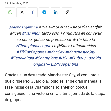
13 diciembre, 2023
@espnargentina
¡UNA PRESENTACIÓN SOÑADA! 🤩⚽️
Micah
#Hamilton
tardó sólo 19 minutos en convertir
su primer gol como profesional 🔥 👉 Mirá la
#ChampionsLeague
en @Star+ Latinoamérica
#TikTokDeportes
#ManCity
#ManchesterCity
#EstrellaRoja
#Champions
#UCL
#Fútbol
♬ sonido
original – ESPN Argentina
Gracias a un destacado Manchester City, el conjunto al
que dirige Pep Guardiola, logró sellar de gran manera la
fase inicial de la Champions; lo anterior, porque
consiguieron una victoria en la última jornada de la etapa
de grupos.