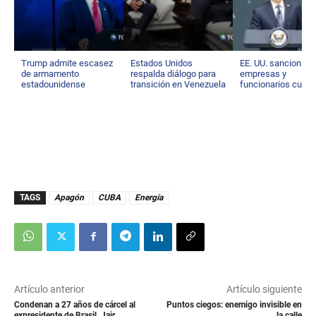
Trump admite escasez
Estados Unidos
EE. UU. sanciona a
de armamento
respalda diálogo para
empresas y
estadounidense
transición en Venezuela
funcionarios cuba
TAGS
Apagón
CUBA
Energía
Artículo anterior
Artículo siguiente
Condenan a 27 años de cárcel al
Puntos ciegos: enemigo invisible en
expresidente de Brasil, Jair
la calle