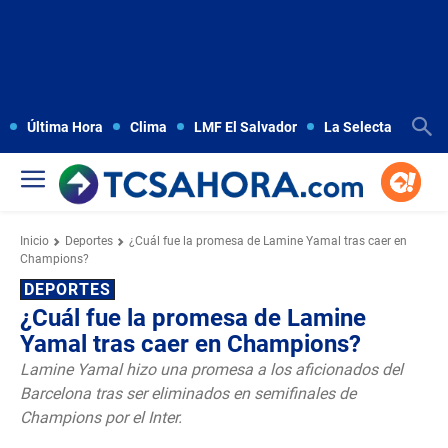
Última Hora
Clima
LMF El Salvador
La Selecta
Copa
Inicio
Deportes
¿Cuál fue la promesa de Lamine Yamal tras caer en
Champions?
DEPORTES
¿Cuál fue la promesa de Lamine
Yamal tras caer en Champions?
Lamine Yamal hizo una promesa a los aficionados del
Barcelona tras ser eliminados en semifinales de
Champions por el Inter.