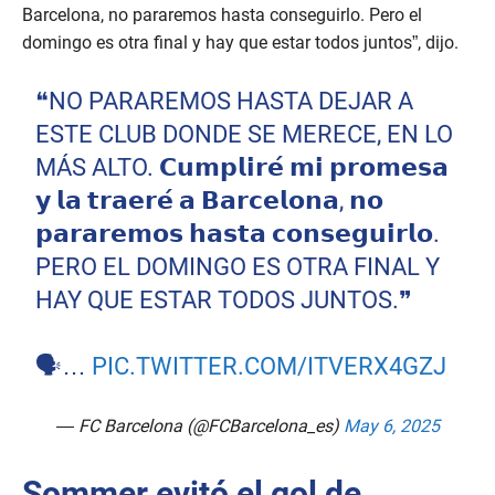
Barcelona, no pararemos hasta conseguirlo. Pero el
domingo es otra final y hay que estar todos juntos”, dijo.
❝NO PARAREMOS HASTA DEJAR A
ESTE CLUB DONDE SE MERECE, EN LO
MÁS ALTO. 𝗖𝘂𝗺𝗽𝗹𝗶𝗿𝗲́ 𝗺𝗶 𝗽𝗿𝗼𝗺𝗲𝘀𝗮
𝘆 𝗹𝗮 𝘁𝗿𝗮𝗲𝗿𝗲́ 𝗮 𝗕𝗮𝗿𝗰𝗲𝗹𝗼𝗻𝗮, 𝗻𝗼
𝗽𝗮𝗿𝗮𝗿𝗲𝗺𝗼𝘀 𝗵𝗮𝘀𝘁𝗮 𝗰𝗼𝗻𝘀𝗲𝗴𝘂𝗶𝗿𝗹𝗼.
PERO EL DOMINGO ES OTRA FINAL Y
HAY QUE ESTAR TODOS JUNTOS.❞
🗣️…
PIC.TWITTER.COM/ITVERX4GZJ
— FC Barcelona (@FCBarcelona_es)
May 6, 2025
Sommer evitó el gol de