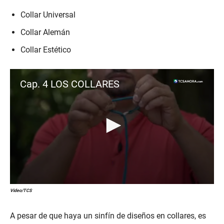
Collar Universal
Collar Alemán
Collar Estético
Cap. 4 LOS COLLARES
0
Video/TCS
s
e
c
A pesar de que haya un sinfín de diseños en collares, es
o