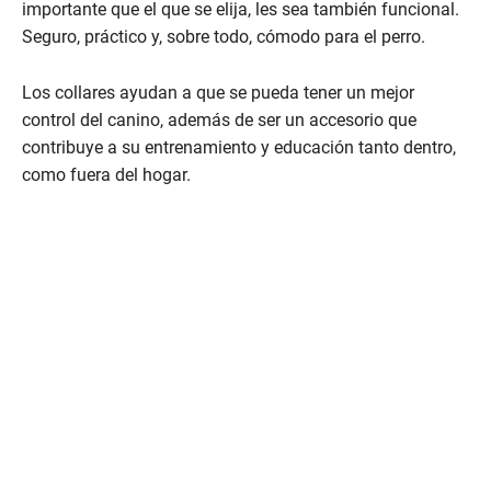
n
importante que el que se elija, les sea también funcional.
d
Seguro, práctico y, sobre todo, cómodo para el perro.
s
o
f
Los collares ayudan a que se pueda tener un mejor
2
m
control del canino, además de ser un accesorio que
i
n
contribuye a su entrenamiento y educación tanto dentro,
u
como fuera del hogar.
t
e
s
,
3
4
s
e
c
o
n
d
s