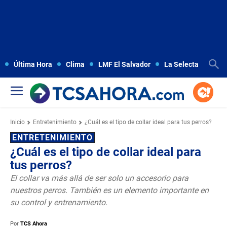
Última Hora
Clima
LMF El Salvador
La Selecta
Copa
Inicio
Entretenimiento
¿Cuál es el tipo de collar ideal para tus perros?
ENTRETENIMIENTO
¿Cuál es el tipo de collar ideal para
tus perros?
El collar va más allá de ser solo un accesorio para
nuestros perros. También es un elemento importante en
su control y entrenamiento.
Por
TCS Ahora