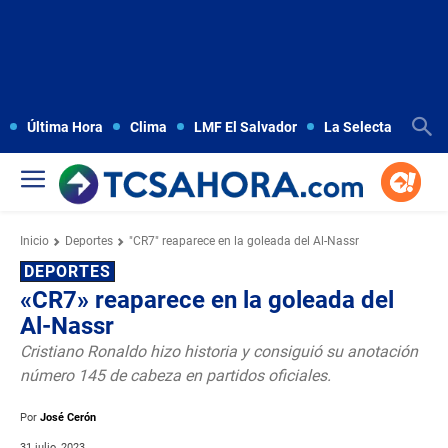
Última Hora
Clima
LMF El Salvador
La Selecta
Copa
Inicio
Deportes
"CR7" reaparece en la goleada del Al-Nassr
DEPORTES
«CR7» reaparece en la goleada del
Al-Nassr
Cristiano Ronaldo hizo historia y consiguió su anotación
número 145 de cabeza en partidos oficiales.
Por
José Cerón
31 julio, 2023