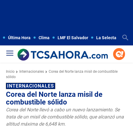
Última Hora
Clima
LMF El Salvador
La Selecta
Copa
Inicio
Internacionales
Corea del Norte lanza misil de combustible
sólido
INTERNACIONALES
Corea del Norte lanza misil de
combustible sólido
Corea del Norte llevó a cabo un nuevo lanzamiento. Se
trata de un misil de combustible sólido, que alcanzó una
altitud máxima de 6,648 km.