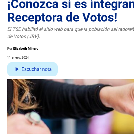
¡Conozca si es integran
Receptora de Votos!
El TSE habilitó el sitio web para que la población salvador
de Votos (JRV).
Por
Elizabeth Minero
11 enero, 2024
Escuchar nota