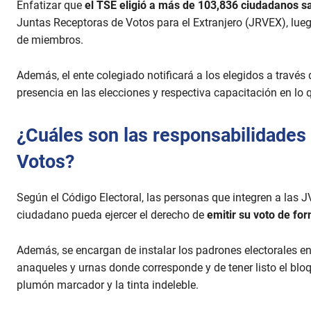
Enfatizar que
el TSE eligió a más de 103,836 ciudadanos 
d
s
Juntas Receptoras de Votos para el Extranjero (JRVEX), lueg
V
o
de miembros.
l
u
m
Además, el ente colegiado notificará a los elegidos a través 
e
presencia en las elecciones y respectiva capacitación en lo 
9
0
%
¿Cuáles son las responsabilidades
Votos?
Según el Código Electoral, las personas que integren a las J
ciudadano pueda ejercer el derecho de
emitir su voto de form
Además, se encargan de instalar los padrones electorales en l
anaqueles y urnas donde corresponde y de tener listo el blo
plumón marcador y la tinta indeleble.