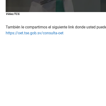
0
Video/TCS.
s
e
c
También le compartimos el siguiente link donde usted puede 
o
n
https://oet.tse.gob.sv/consulta-oet
d
s
o
f
1
m
i
n
u
t
e
,
4
0
s
e
c
o
n