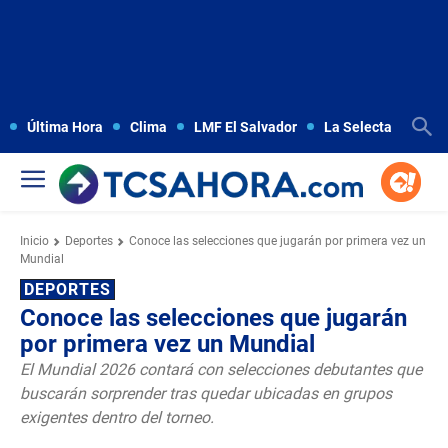
Última Hora
Clima
LMF El Salvador
La Selecta
Copa
Inicio
Deportes
Conoce las selecciones que jugarán por primera vez un
Mundial
DEPORTES
Conoce las selecciones que jugarán
por primera vez un Mundial
El Mundial 2026 contará con selecciones debutantes que
buscarán sorprender tras quedar ubicadas en grupos
exigentes dentro del torneo.