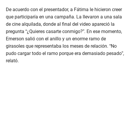
m
i
n
De acuerdo con el presentador, a Fátima le hicieron creer
u
que participaría en una campaña. La llevaron a una sala
t
e
de cine alquilada, donde al final del video apareció la
s
pregunta “¿Quieres casarte conmigo?”. En ese momento,
,
3
Emerson salió con el anillo y un enorme ramo de
2
girasoles que representaba los meses de relación. “No
s
e
pudo cargar todo el ramo porque era demasiado pesado”,
c
relató.
o
n
d
s