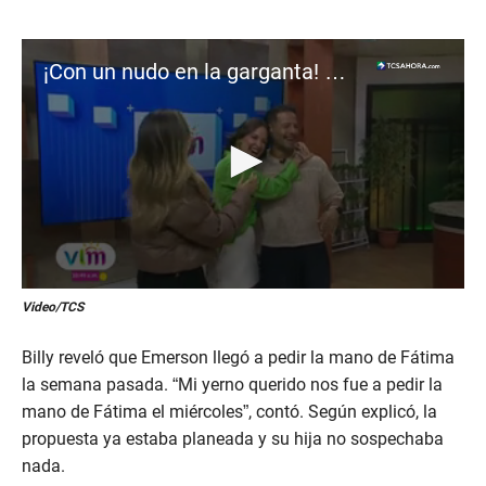
¡Con un nudo en la garganta! Billy Calderón habla del compromiso de su hija
0
Video/TCS
s
e
c
Billy reveló que Emerson llegó a pedir la mano de Fátima
o
n
la semana pasada. “Mi yerno querido nos fue a pedir la
d
mano de Fátima el miércoles”, contó. Según explicó, la
s
o
propuesta ya estaba planeada y su hija no sospechaba
f
nada.
9