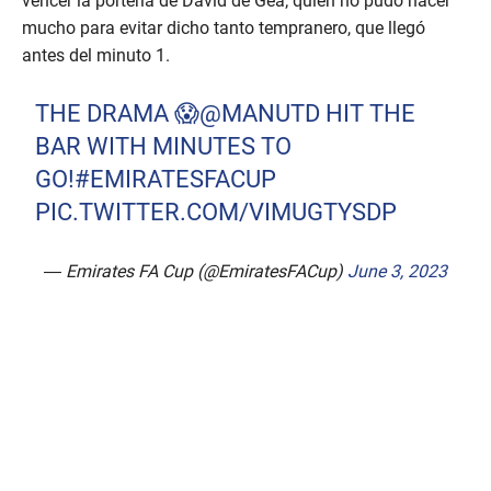
vencer la portería de David de Gea; quien no pudo hacer
mucho para evitar dicho tanto tempranero, que llegó
antes del minuto 1.
THE DRAMA 😱
@MANUTD
HIT THE
BAR WITH MINUTES TO
GO!
#EMIRATESFACUP
PIC.TWITTER.COM/VIMUGTYSDP
— Emirates FA Cup (@EmiratesFACup)
June 3, 2023