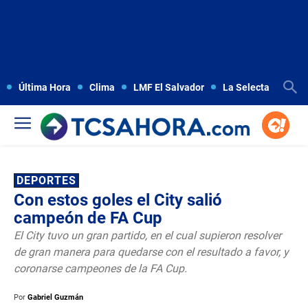
Última Hora
Clima
LMF El Salvador
La Selecta
Copa
DEPORTES
Con estos goles el City salió
campeón de FA Cup
El City tuvo un gran partido, en el cual supieron resolver
de gran manera para quedarse con el resultado a favor, y
coronarse campeones de la FA Cup.
Por
Gabriel Guzmán