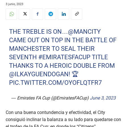
3 junio, 2023
THE TREBLE IS ON…
@MANCITY
CAME OUT ON TOP IN THE BATTLE OF
MANCHESTER TO SEAL THEIR
SEVENTH
#EMIRATESFACUP
TITLE
THANKS TO A HEROIC DOUBLE FROM
@ILKAYGUENDOGAN
! 🏆
PIC.TWITTER.COM/OYOFLQTFR7
— Emirates FA Cup (@EmiratesFACup)
June 3, 2023
Con una buena contundencia y efectividad, el City
consiguió inclinar la balanza a su lado para quedarse con
el trofeo de la FA Cup; en donde los “Citizens”