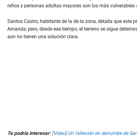
d
niños y personas adultas mayores son los más vulnerables a
s
o
f
Santos Castro, habitante de la de la zona, detalla que este 
1
m
Amanda; pero, desde ese tiempo, el terreno se sigue deterio
i
n
aún no tienen una solución clara.
u
t
e
,
2
4
s
e
c
o
n
d
s
V
o
l
u
m
e
Te podría interesar:
[Video] Un fallecido en derrumbe de Sa
9