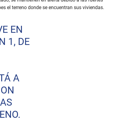
s el terreno donde se encuentran sus viviendas.
VE EN
 1, DE
TÁ A
CON
IAS
ENO.