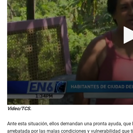
0
Video/TCS.
s
e
c
Ante esta situación, ellos demandan una pronta ayuda, que l
o
n
arrebatada por las malas condiciones y vulnerabilidad que ti