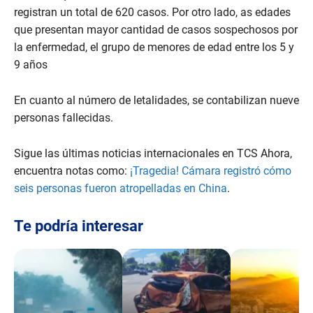
n
registran un total de 620 casos. Por otro lado, as edades
d
que presentan mayor cantidad de casos sospechosos por
s
o
la enfermedad, el grupo de menores de edad entre los 5 y
f
9 años
3
2
s
e
En cuanto al número de letalidades, se contabilizan nueve
c
personas fallecidas.
o
n
d
Sigue las últimas noticias internacionales en TCS Ahora,
s
encuentra notas como:
¡Tragedia! Cámara registró cómo
seis personas fueron atropelladas en China
.
Te podría interesar