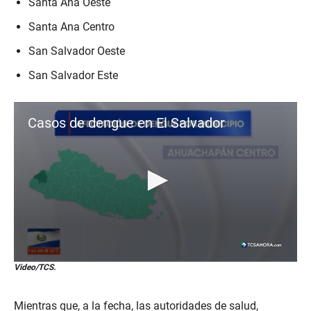
Santa Ana Oeste
Santa Ana Centro
San Salvador Oeste
San Salvador Este
Casos de dengue en El Salvador
0
Video/TCS.
s
e
c
Mientras que, a la fecha, las autoridades de salud,
o