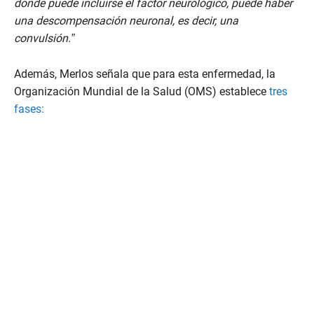
o
donde puede incluirse el factor neurológico, puede haber
f
una descompensación neuronal, es decir, una
1
m
convulsión.”
i
n
u
Además, Merlos señala que para esta enfermedad, la
t
e
Organización Mundial de la Salud (OMS) establece
tres
,
fases:
5
5
s
e
c
o
n
d
s