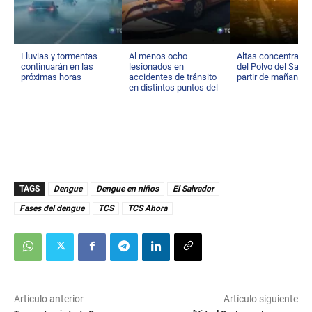
Lluvias y tormentas
Al menos ocho
Altas concentraci
continuarán en las
lesionados en
del Polvo del Sahar
próximas horas
accidentes de tránsito
partir de mañana
en distintos puntos del
país
TAGS
Dengue
Dengue en niños
El Salvador
Fases del dengue
TCS
TCS Ahora
Artículo anterior
Artículo siguiente