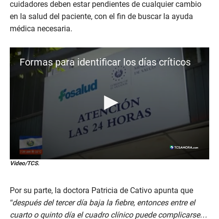
cuidadores deben estar pendientes de cualquier cambio
en la salud del paciente, con el fin de buscar la ayuda
médica necesaria.
Formas para identificar los días críticos
0
Video/TCS.
s
e
c
Por su parte, la doctora Patricia de Cativo apunta que
o
n
“después del tercer día baja la fiebre, entonces entre el
d
cuarto o quinto día el cuadro clínico puede complicarse…
s