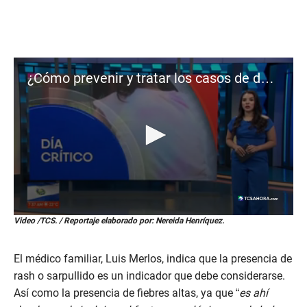
¿Cómo prevenir y tratar los casos de dengue en niños?
0
Video /TCS. / Reportaje elaborado por: Nereida Henríquez.
s
e
c
El médico familiar, Luis Merlos, indica que la presencia de
o
n
rash o sarpullido es un indicador que debe considerarse.
d
Así como la presencia de fiebres altas, ya que “
es ahí
s