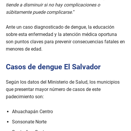
o
tiende a disminuir si no hay complicaciones o
f
súbitamente puede complicarse.”
1
m
i
n
Ante un caso diagnosticado de dengue, la educación
u
sobre esta enfermedad y la atención médica oportuna
t
e
son puntos claves para prevenir consecuencias fatales en
,
menores de edad.
5
0
s
e
Casos de dengue El Salvador
c
o
n
Según los datos del Ministerio de Salud, los municipios
d
s
que presentar mayor número de casos de este
padecimiento son:
Ahuachapán Centro
Sonsonate Norte