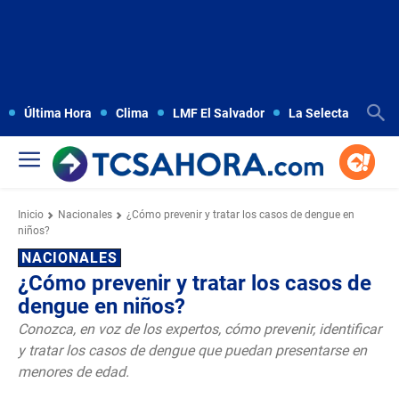
Última Hora
Clima
LMF El Salvador
La Selecta
Copa
Inicio
Nacionales
¿Cómo prevenir y tratar los casos de dengue en
niños?
NACIONALES
¿Cómo prevenir y tratar los casos de
dengue en niños?
Conozca, en voz de los expertos, cómo prevenir, identificar
y tratar los casos de dengue que puedan presentarse en
menores de edad.