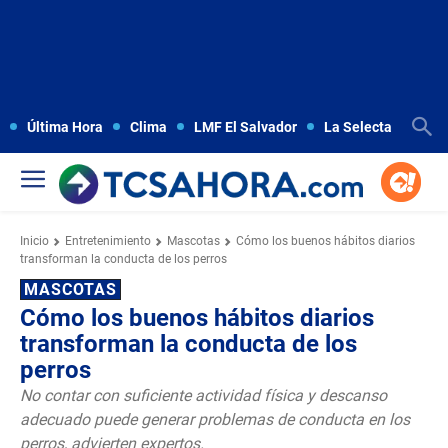
Última Hora
Clima
LMF El Salvador
La Selecta
Copa
Inicio
Entretenimiento
Mascotas
Cómo los buenos hábitos diarios
transforman la conducta de los perros
MASCOTAS
Cómo los buenos hábitos diarios
transforman la conducta de los
perros
No contar con suficiente actividad física y descanso
adecuado puede generar problemas de conducta en los
perros, advierten expertos.