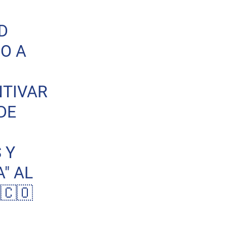
D
O A
NTIVAR
DE
 Y
" AL
🇨🇴