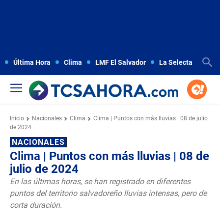
Última Hora
Clima
LMF El Salvador
La Selecta
Copa
Inicio
Nacionales
Clima
Clima | Puntos con más lluvias | 08 de julio
de 2024
NACIONALES
Clima | Puntos con más lluvias | 08 de
julio de 2024
En las últimas horas, se han registrado en diferentes
puntos del territorio salvadoreño lluvias intensas, pero de
corta duración.