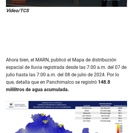
0
Video/TCS
s
e
c
o
n
d
s
o
f
4
Ahora bien, el MARN, publicó el Mapa de distribución
4
s
espacial de lluvia registrada desde las 7:00 a.m. del 07 de
e
julio hasta las 7:00 a.m. del 08 de julio de 2024. Por lo
c
o
que, detalla que en Panchimalco se registró
148.8
n
d
mililitros de agua acumulada.
s