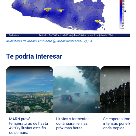
Ministerio de Medio Ambiente (@MedioAmbienteSV) / X
Te podría interesar
MARN prevé
Lluvias y tormentas
Se esperan tormen
temperaturas de hasta
continuarán en las
intensas por efect
42ºC y lluvias este fin
próximas horas
onda tropical
de semana