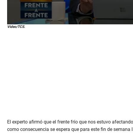
0
Video/TCS.
s
e
c
o
n
d
s
o
f
2
m
i
n
u
t
e
s
,
4
s
El experto afirmó que el frente frío que nos estuvo afectand
e
como consecuencia se espera que para este fin de semana la
c