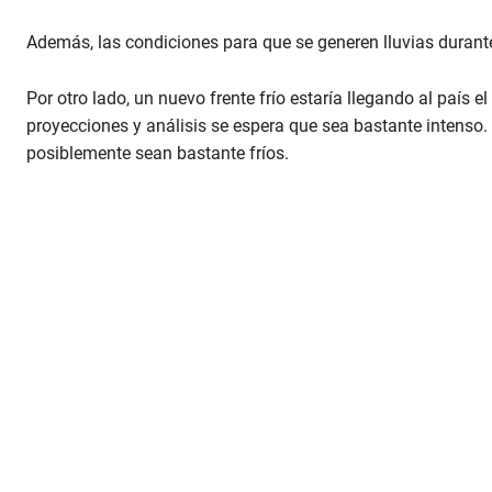
o
n
Además, las condiciones para que se generen lluvias durant
d
s
V
o
Por otro lado, un nuevo frente frío estaría llegando al país 
l
proyecciones y análisis se espera que sea bastante intenso. 
u
m
posiblemente sean bastante fríos.
e
9
0
%