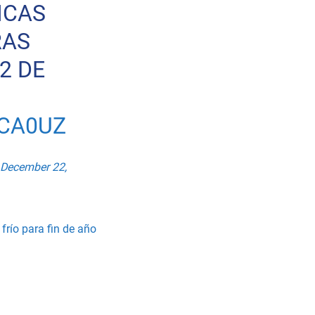
ICAS
RAS
2 DE
CA0UZ
December 22,
frío para fin de año