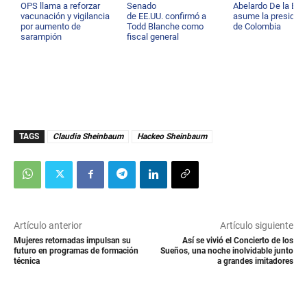
OPS llama a reforzar
Senado
Abelardo De la Espr
vacunación y vigilancia
de EE.UU. confirmó a
asume la presiden
por aumento de
Todd Blanche como
de Colombia
sarampión
fiscal general
TAGS
Claudia Sheinbaum
Hackeo Sheinbaum
Artículo anterior
Artículo siguiente
Mujeres retornadas impulsan su
Así se vivió el Concierto de los
futuro en programas de formación
Sueños, una noche inolvidable junto
técnica
a grandes imitadores