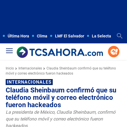
Última Hora
Clima
LMF El Salvador
La Selecta
Copa
Inicio
Internacionales
Claudia Sheinbaum confirmó que su teléfono
móvil y correo electrónico fueron hackeados
INTERNACIONALES
Claudia Sheinbaum confirmó que su
teléfono móvil y correo electrónico
fueron hackeados
La presidenta de México, Claudia Sheinbaum, confirmó
que su teléfono móvil y correo electrónico fueron
hackeados.