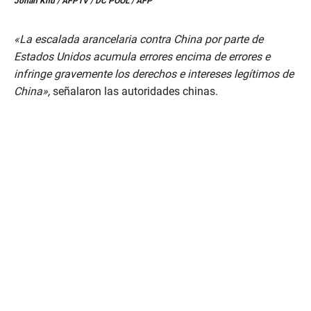
Jonah Khu / AFPTV / DC POOL / AFP
e
c
o
n
«La escalada arancelaria contra China por parte de
d
Estados Unidos acumula errores encima de errores e
s
o
infringe gravemente los derechos e intereses legítimos de
f
China»,
señalaron las autoridades chinas.
2
m
i
n
u
t
e
s
,
1
1
s
e
c
o
n
d
s