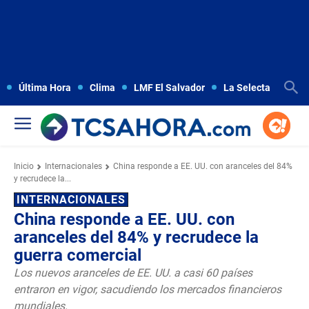
Última Hora
Clima
LMF El Salvador
La Selecta
Copa
Inicio
Internacionales
China responde a EE. UU. con aranceles del 84%
y recrudece la...
INTERNACIONALES
China responde a EE. UU. con
aranceles del 84% y recrudece la
guerra comercial
Los nuevos aranceles de EE. UU. a casi 60 países
entraron en vigor, sacudiendo los mercados financieros
mundiales.