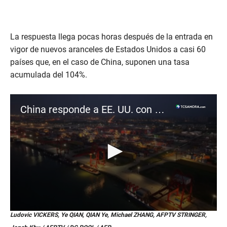
La respuesta llega pocas horas después de la entrada en
vigor de nuevos aranceles de Estados Unidos a casi 60
países que, en el caso de China, suponen una tasa
acumulada del 104%.
China responde a EE. UU. con aranceles del 84% y recrudece la guerra comercial
0
Ludovic VICKERS, Ye QIAN, QIAN Ye, Michael ZHANG, AFPTV STRINGER,
s