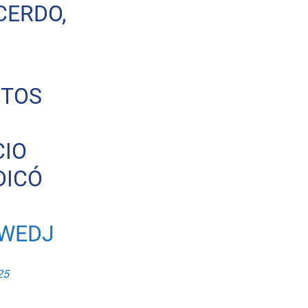
CERDO,
UTOS
CIO
DICÓ
CWEDJ
25