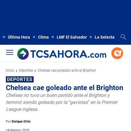
Última Hora
Clima
LMF El Salvador
La Selecta
Copa
Inicio
Deportes
Chelsea cae goleado ante el Brighton
DEPORTES
Chelsea cae goleado ante el Brighton
Chelsea no tuvo un buen partido ante el Brighton y
terminó siendo goleado por la “gaviotas” en la Premier
League inglesa.
Por
Enrique Ortiz
14 febrero, 2025