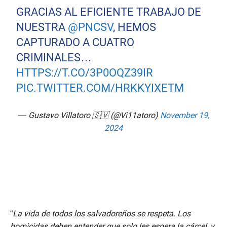
GRACIAS AL EFICIENTE TRABAJO DE
NUESTRA
@PNCSV
, HEMOS
CAPTURADO A CUATRO
CRIMINALES…
HTTPS://T.CO/3P0OQZ39IR
PIC.TWITTER.COM/HRKKYIXETM
— Gustavo Villatoro 🇸🇻 (@Vi11atoro)
November 19,
2024
“
La vida de todos los salvadoreños se respeta. Los
homicidas deben entender que solo les espera la cárcel, y