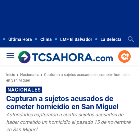
Última Hora
Clima
LMF El Salvador
La Selecta
Copa
Inicio
Nacionales
Capturan a sujetos acusados de cometer homicidio
en San Miguel
NACIONALES
Capturan a sujetos acusados de
cometer homicidio en San Miguel
Autoridades capturaron a cuatro sujetos acusados de
haber cometido un homicidio el pasado 15 de noviembre
en San Miguel.