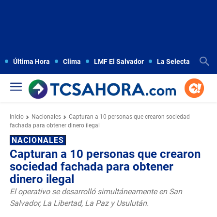
Última Hora
Clima
LMF El Salvador
La Selecta
Copa
Inicio
Nacionales
Capturan a 10 personas que crearon sociedad
fachada para obtener dinero ilegal
NACIONALES
Capturan a 10 personas que crearon
sociedad fachada para obtener
dinero ilegal
El operativo se desarrolló simultáneamente en San
Salvador, La Libertad, La Paz y Usulután.