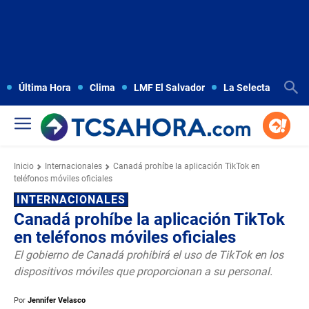
Última Hora
Clima
LMF El Salvador
La Selecta
Copa
Inicio
Internacionales
Canadá prohíbe la aplicación TikTok en
teléfonos móviles oficiales
INTERNACIONALES
Canadá prohíbe la aplicación TikTok
en teléfonos móviles oficiales
El gobierno de Canadá prohibirá el uso de TikTok en los
dispositivos móviles que proporcionan a su personal.
Por
Jennifer Velasco