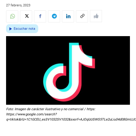
27 febrero, 2023
Escuchar nota
Foto: Imagen de carácter ilustrativo y no comercial / https:
https://www.google.com/search?
q=tiktok&rlz=1C1GCEU_esSV1032SV1032&sxsrf=AJOqlzUSWS5TLe2uLiu04d08GmUJ