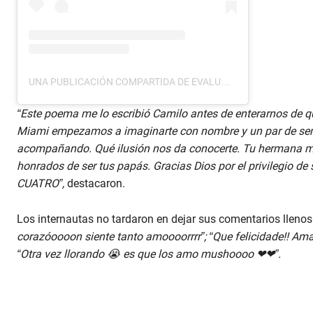
UNA PUBLICACIÓN COMPARTIDA DE EVALUNA MONTANER DE ECHEVERRY (@EVALUNA)
“Este poema me lo escribió Camilo antes de enterarnos de 
Miami empezamos a imaginarte con nombre y un par de se
acompañando. Qué ilusión nos da conocerte. Tu hermana ma
honrados de ser tus papás. Gracias Dios por el privilegio de
CUATRO”,
destacaron.
Los internautas no tardaron en dejar sus comentarios llenos 
corazóoooon siente tanto amoooorrrr”; “Que felicidade!! Ama
“Otra vez llorando 😭 es que los amo mushoooo ❤❤”.