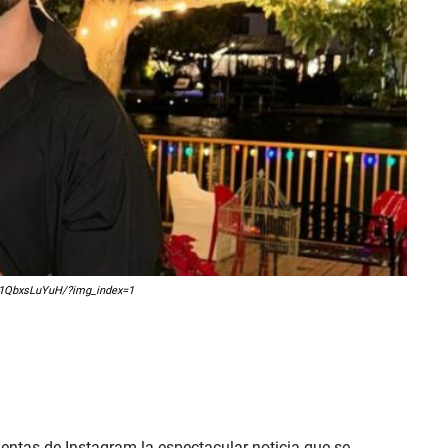
/C1QbxsLuYuH/?img_index=1
entas de Instagram la espectacular noticia que se