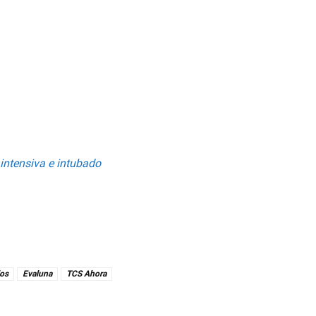
 intensiva e intubado
los
Evaluna
TCS Ahora