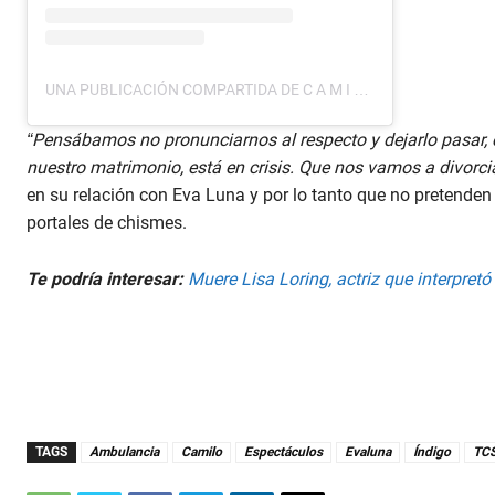
UNA PUBLICACIÓN COMPARTIDA DE C A M I L O (@CAMILO)
“Pensábamos no pronunciarnos al respecto y dejarlo pasar,
nuestro matrimonio, está en crisis. Que nos vamos a divorciar
en su relación con Eva Luna y por lo tanto que no pretenden 
portales de chismes.
Te podría interesar:
Muere Lisa Loring, actriz que interpretó
TAGS
Ambulancia
Camilo
Espectáculos
Evaluna
Índigo
TC