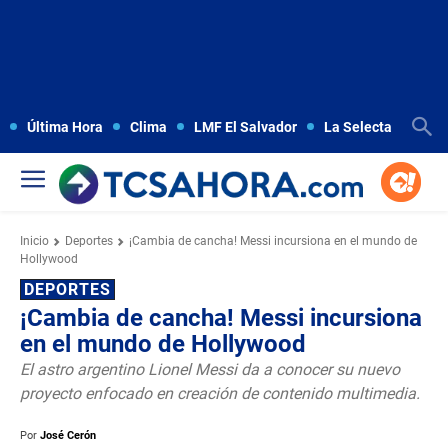
Última Hora
Clima
LMF El Salvador
La Selecta
Copa
Inicio
Deportes
¡Cambia de cancha! Messi incursiona en el mundo de
Hollywood
DEPORTES
¡Cambia de cancha! Messi incursiona
en el mundo de Hollywood
El astro argentino Lionel Messi da a conocer su nuevo
proyecto enfocado en creación de contenido multimedia.
Por
José Cerón