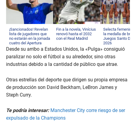
¡Sancionados! Revelan
Fin a la novela, Vinícius
Selecta femenina 
lista de jugadores que
renovó hasta el 2032
la medalla de bron
no estarán en la jornada
con el Real Madrid
Juegos Santo Dom
cuatro del Apertura
2026
2026
Desde su arribo a Estados Unidos, la «Pulga» consiguió
paralizar no solo el fútbol a su alrededor, sino otras
industrias debido a la cantidad de público que atrae.
Otras estrellas del deporte que dirigen su propia empresa
de producción son David Beckham, LeBron James y
Steph Curry.
Te podría interesar:
Manchester City corre riesgo de ser
expulsado de la Champions