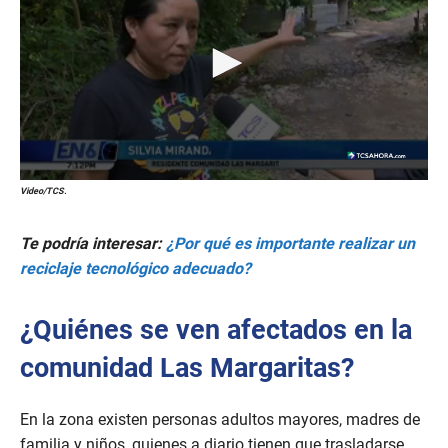
0
Video/TCS.
s
e
c
Te podría interesar:
¿Por qué es importante realizar un
o
n
reciclaje tecnológico adecuado?
d
s
o
¿Quiénes se ven afectados en la
f
1
comunidad Las Margaritas?
9
s
e
c
En la zona existen personas adultos mayores, madres de
o
n
familia y niños, quienes a diario tienen que trasladarse