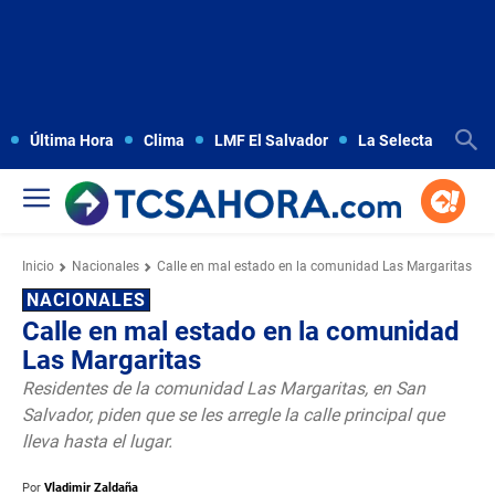
Última Hora
Clima
LMF El Salvador
La Selecta
Copa
Inicio
Nacionales
Calle en mal estado en la comunidad Las Margaritas
NACIONALES
Calle en mal estado en la comunidad
Las Margaritas
Residentes de la comunidad Las Margaritas, en San
Salvador, piden que se les arregle la calle principal que
lleva hasta el lugar.
Por
Vladimir Zaldaña