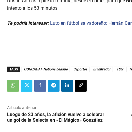
Dustin Coreas repite la fórmula, desde el córner, para que
Br
intento a los 53 minutos.
Te podría interesar:
Luto en fútbol salvadoreño: Hernán Car
TAGS
CONCACAF Nations League
deportes
El Salvador
TCS
T
Artículo anterior
Luego de 23 años, la afición vuelve a celebrar
un gol de la Selecta en «El Mágico» González