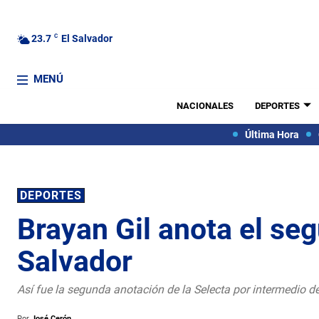
23.7
C
El Salvador
MENÚ
NACIONALES
DEPORTES
Última Hora
DEPORTES
Brayan Gil anota el se
Salvador
Así fue la segunda anotación de la Selecta por intermedio de
Por
José Cerón