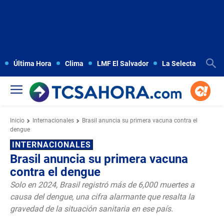
Última Hora
Clima
LMF El Salvador
La Selecta
Copa
Inicio
Internacionales
Brasil anuncia su primera vacuna contra el
dengue
INTERNACIONALES
Brasil anuncia su primera vacuna
contra el dengue
Solo en 2024, Brasil registró más de 6,000 muertes a
causa del dengue, una cifra alarmante que resalta la
gravedad de la situación sanitaria en ese país.