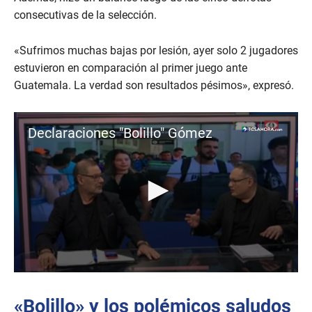
consecutivas de la selección.
«Sufrimos muchas bajas por lesión, ayer solo 2 jugadores
estuvieron en comparación al primer juego ante
Guatemala. La verdad son resultados pésimos», expresó.
Declaraciones "Bolillo" Gómez
0
s
e
«Bolillo» y los polémicos saludos
c