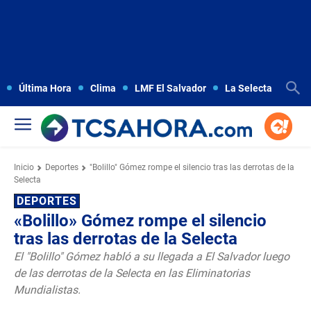
Última Hora
Clima
LMF El Salvador
La Selecta
Copa
Inicio
Deportes
"Bolillo" Gómez rompe el silencio tras las derrotas de la
Selecta
DEPORTES
«Bolillo» Gómez rompe el silencio
tras las derrotas de la Selecta
El "Bolillo" Gómez habló a su llegada a El Salvador luego
de las derrotas de la Selecta en las Eliminatorias
Mundialistas.