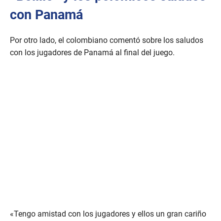
o
con Panamá
n
d
s
o
Por otro lado, el colombiano comentó sobre los saludos
f
con los jugadores de Panamá al final del juego.
1
1
m
i
n
u
t
e
s
,
3
6
s
e
c
o
n
d
s
«Tengo amistad con los jugadores y ellos un gran cariño