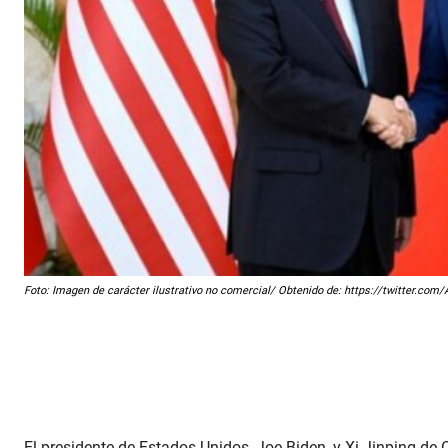
Foto: Imagen de carácter ilustrativo no comercial/ Obtenido de: https://twitter.c
El presidente de Estados Unidos, Joe Biden, y Xi Jinping de C