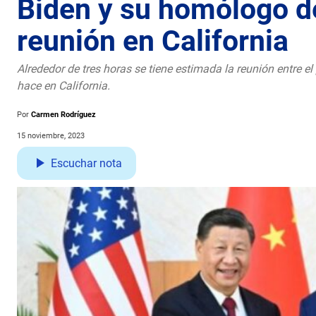
Biden y su homólogo d
reunión en California
Alrededor de tres horas se tiene estimada la reunión entre e
hace en California.
Por
Carmen Rodríguez
15 noviembre, 2023
Escuchar nota