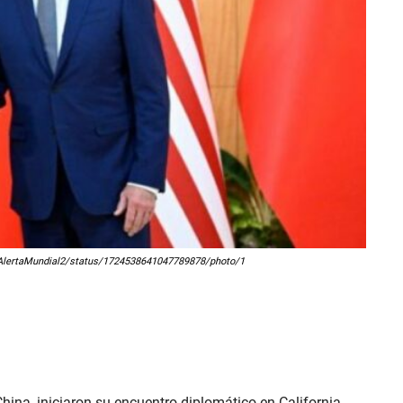
om/AlertaMundial2/status/1724538641047789878/photo/1
hina, iniciaron su encuentro diplomático en California,