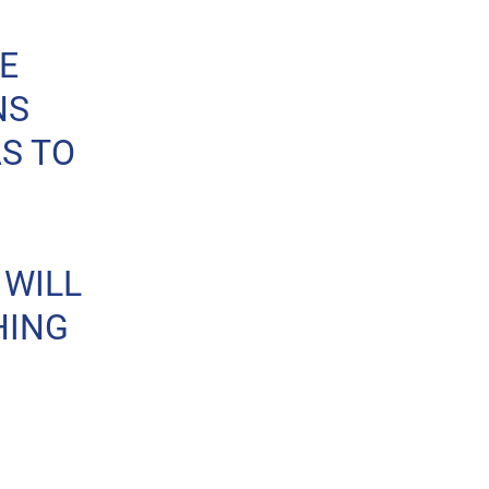
E
NS
S TO
 WILL
HING