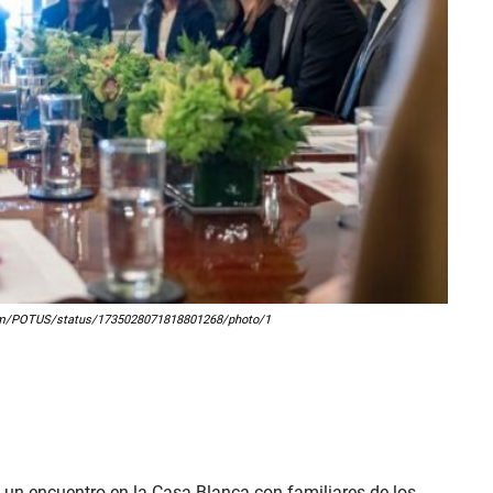
er.com/POTUS/status/1735028071818801268/photo/1
 un encuentro en la Casa Blanca con familiares de los