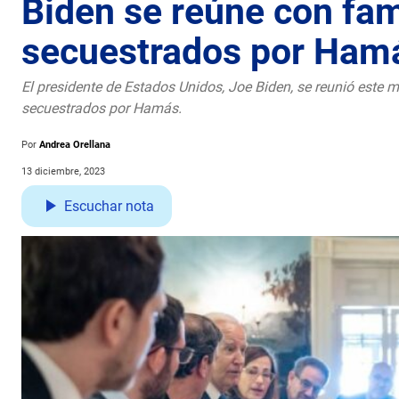
Biden se reúne con fam
secuestrados por Ham
El presidente de Estados Unidos, Joe Biden, se reunió este 
secuestrados por Hamás.
Por
Andrea Orellana
13 diciembre, 2023
Escuchar nota