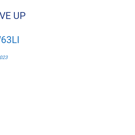
VE UP
63LI
2023