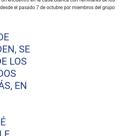
desde el pasado 7 de octubre por miembros del grupo
DE
DEN, SE
DE LOS
DOS
S, EN
RÉ
LE