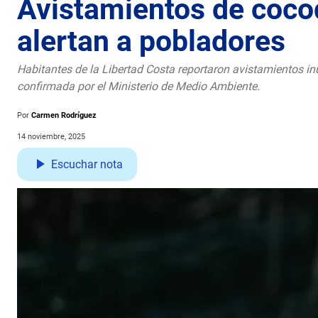
Avistamientos de cocod
alertan a pobladores
Habitantes de la Libertad Costa reportaron avistamientos inu
confirmada por el Ministerio de Medio Ambiente.
Por
Carmen Rodríguez
14 noviembre, 2025
Escuchar nota