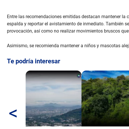
,
2
8
s
Entre las recomendaciones emitidas destacan mantener la calm
e
espalda y reportar el avistamiento de inmediato. También se 
c
o
provocación, así como no realizar movimientos bruscos qu
n
d
s
Asimismo, se recomienda mantener a niños y mascotas alej
V
o
l
Te podría interesar
u
m
e
9
0
%
<