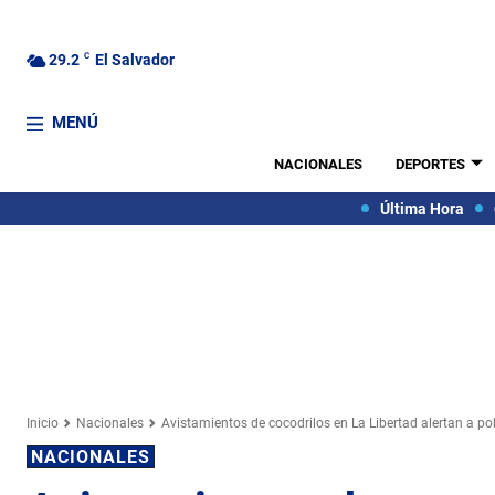
29.2
C
El Salvador
MENÚ
NACIONALES
DEPORTES
Última Hora
Inicio
Nacionales
Avistamientos de cocodrilos en La Libertad alertan a p
NACIONALES