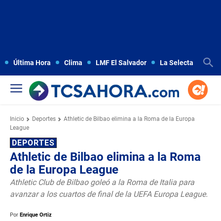
Última Hora
Clima
LMF El Salvador
La Selecta
Copa
Inicio
Deportes
Athletic de Bilbao elimina a la Roma de la Europa
League
DEPORTES
Athletic de Bilbao elimina a la Roma
de la Europa League
Athletic Club de Bilbao goleó a la Roma de Italia para
avanzar a los cuartos de final de la UEFA Europa League.
Por
Enrique Ortiz