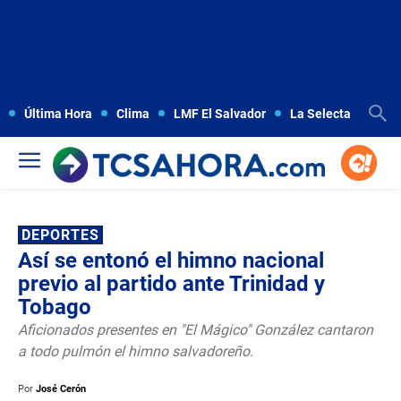
Última Hora
Clima
LMF El Salvador
La Selecta
Copa
DEPORTES
Así se entonó el himno nacional
previo al partido ante Trinidad y
Tobago
Aficionados presentes en "El Mágico" González cantaron
a todo pulmón el himno salvadoreño.
Por
José Cerón