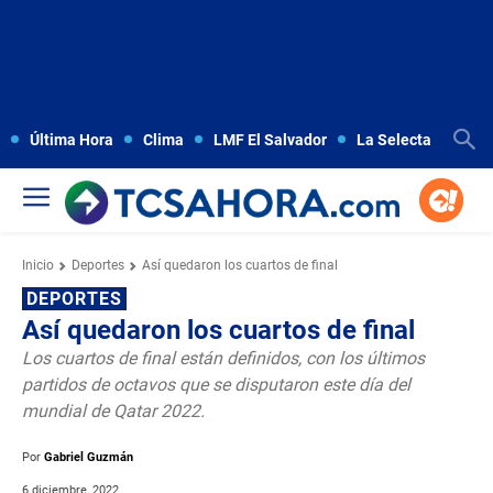
Última Hora
Clima
LMF El Salvador
La Selecta
Copa
Inicio
Deportes
Así quedaron los cuartos de final
DEPORTES
Así quedaron los cuartos de final
Los cuartos de final están definidos, con los últimos
partidos de octavos que se disputaron este día del
mundial de Qatar 2022.
Por
Gabriel Guzmán
6 diciembre, 2022