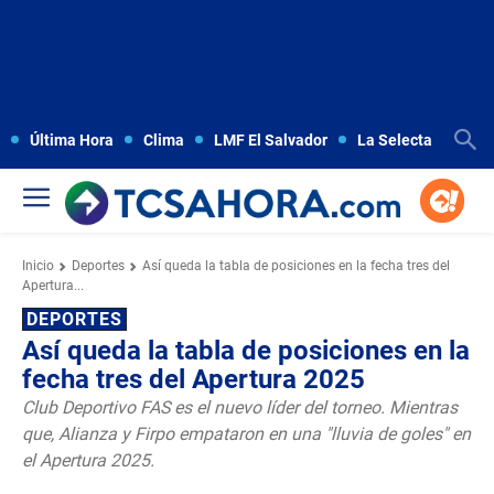
Última Hora
Clima
LMF El Salvador
La Selecta
Copa
Inicio
Deportes
Así queda la tabla de posiciones en la fecha tres del
Apertura...
DEPORTES
Así queda la tabla de posiciones en la
fecha tres del Apertura 2025
Club Deportivo FAS es el nuevo líder del torneo. Mientras
que, Alianza y Firpo empataron en una "lluvia de goles" en
el Apertura 2025.