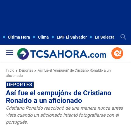
Última Hora
Clima
LMF El Salvador
La Selecta
Copa
Inicio
Deportes
Así fue el "empujón" de Cristiano Ronaldo a un
aficionado
DEPORTES
Así fue el «empujón» de Cristiano
Ronaldo a un aficionado
Cristiano Ronaldo reaccionó de una manera nunca antes
vista cuando un aficionado intentó fotografiarse con el
portugués.