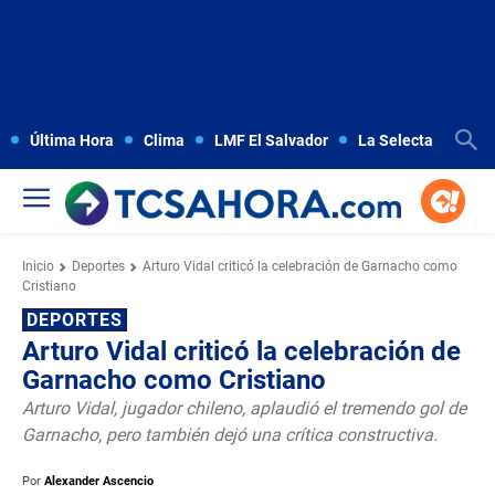
Última Hora
Clima
LMF El Salvador
La Selecta
Copa
Inicio
Deportes
Arturo Vidal criticó la celebración de Garnacho como
Cristiano
DEPORTES
Arturo Vidal criticó la celebración de
Garnacho como Cristiano
Arturo Vidal, jugador chileno, aplaudió el tremendo gol de
Garnacho, pero también dejó una crítica constructiva.
Por
Alexander Ascencio