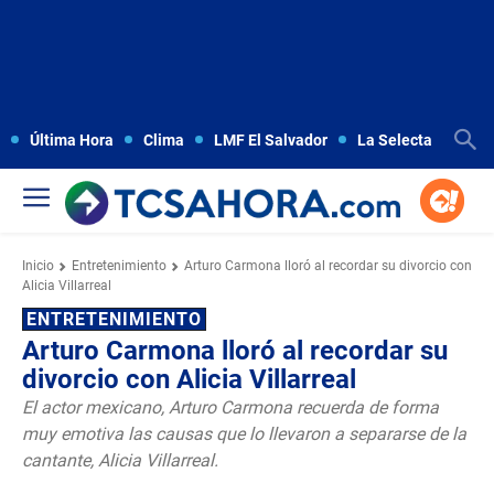
Última Hora
Clima
LMF El Salvador
La Selecta
Copa
Inicio
Entretenimiento
Arturo Carmona lloró al recordar su divorcio con
Alicia Villarreal
ENTRETENIMIENTO
Arturo Carmona lloró al recordar su
divorcio con Alicia Villarreal
El actor mexicano, Arturo Carmona recuerda de forma
muy emotiva las causas que lo llevaron a separarse de la
cantante, Alicia Villarreal.