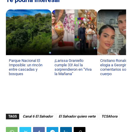
Parque Nacional El
¡Larissa Graniello
Cristiano Ronaldo
Imposible: un rincón
cumple 33! Así la
elogia a Georgina t
entre cascadas y
sorprendieron en “Viva
comentarios sobre
bosques
la Mañana”
cuerpo
TAGS
Canal 6 El Salvador
El Salvador quiero verte
TCSAhora