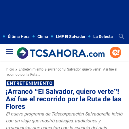
Última Hora
Clima
LMF El Salvador
La Selecta
Copa
Inicio
Entretenimiento
¡Arrancó “El Salvador, quiero verte”! Así fue el
recorrido por la Ruta...
ENTRETENIMIENTO
¡Arrancó “El Salvador, quiero verte”!
Así fue el recorrido por la Ruta de las
Flores
El nuevo programa de Telecorporación Salvadoreña inició
con un viaje que mostró paisajes, tradiciones y
experiencias que conectan con la esencia del país.