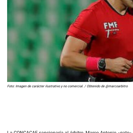
Foto: Imagen de carácter ilustrativo y no comercial. / Obtenido de @marcoarbitro
La CONCACAF sancionaría al árbitro, Marco Antonio «gato» O