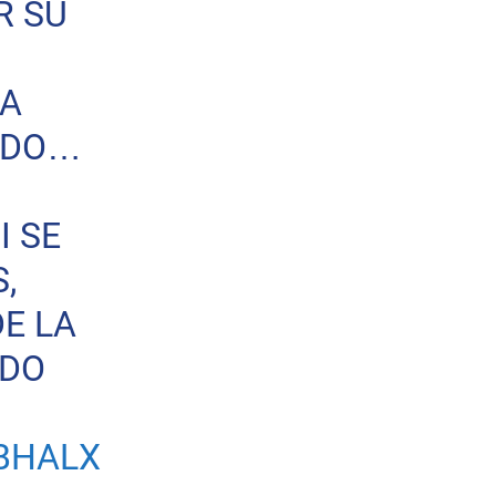
R SU
 A
TIDO…
I SE
,
DE LA
RDO
BHALX