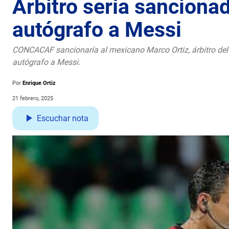
Árbitro sería sancionad
autógrafo a Messi
CONCACAF sancionaría al mexicano Marco Ortiz, árbitro del p
autógrafo a Messi.
Por
Enrique Ortiz
21 febrero, 2025
Escuchar nota