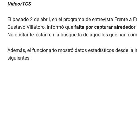
0
Video/TCS
s
e
c
El pasado 2 de abril, en el programa de entrevista Frente a Fr
o
n
Gustavo Villatoro, informó que
falta por capturar alrededor
d
No obstante, están en la búsqueda de aquellos que han comet
s
o
f
Además, el funcionario mostró datos estadísticos desde la 
3
7
siguientes:
s
e
c
o
n
d
s
V
o
l
u
m
e
9
0
%