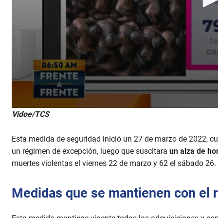
0
Vidoe/TCS
s
e
c
Esta medida de seguridad inició un 27 de marzo de 2022, cu
o
n
un régimen de excepción, luego que suscitara
un alza de ho
d
muertes violentas el viernes 22 de marzo y 62 el sábado 26.
s
o
f
3
Medidas que se mantienen con el 
m
i
n