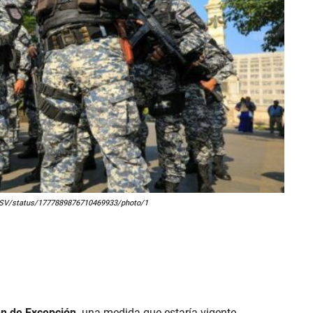
PNCSV/status/1777889876710469933/photo/1
n de Excepción,
una medida que estaría vigente