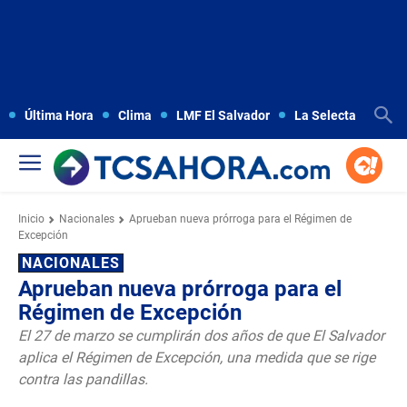
Última Hora
Clima
LMF El Salvador
La Selecta
Copa
Inicio
Nacionales
Aprueban nueva prórroga para el Régimen de
Excepción
NACIONALES
Aprueban nueva prórroga para el
Régimen de Excepción
El 27 de marzo se cumplirán dos años de que El Salvador
aplica el Régimen de Excepción, una medida que se rige
contra las pandillas.