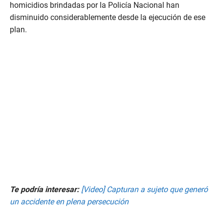
e
homicidios brindadas por la Policía Nacional han
c
disminuido considerablemente desde la ejecución de ese
o
n
plan.
d
s
Te podría interesar:
[Video] Capturan a sujeto que generó
un accidente en plena persecución