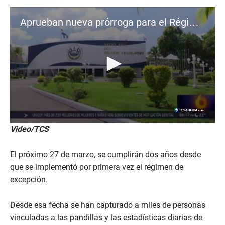
Aprueban nueva prórroga para el Régimen de Excepción
0
Video/TCS
s
e
c
El próximo 27 de marzo, se cumplirán dos años desde
o
n
que se implementó por primera vez el régimen de
d
excepción.
s
o
f
Desde esa fecha se han capturado a miles de personas
2
3
vinculadas a las pandillas y las estadísticas diarias de
s