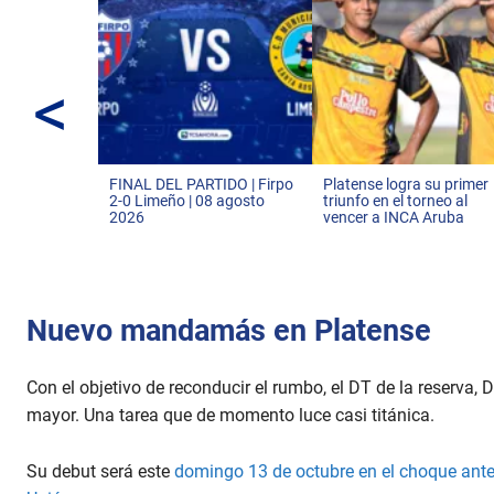
i
n
u
t
e
<
,
3
6
s
e
c
FINAL DEL PARTIDO | Firpo
Platense logra su primer
o
2-0 Limeño | 08 agosto
triunfo en el torneo al
n
2026
vencer a INCA Aruba
d
s
V
o
l
u
Nuevo mandamás en Platense
m
e
9
Con el objetivo de reconducir el rumbo, el DT de la reserva, 
0
%
mayor. Una tarea que de momento luce casi titánica.
Su debut será este
domingo 13 de octubre en el choque ante