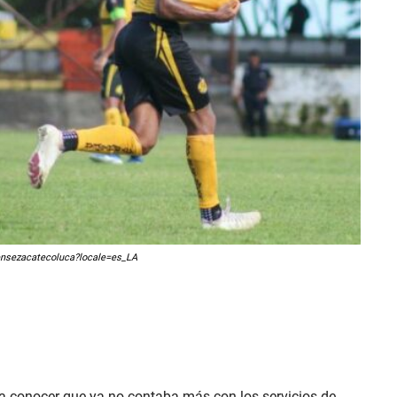
tensezacatecoluca?locale=es_LA
a conocer que ya no contaba más con los servicios de