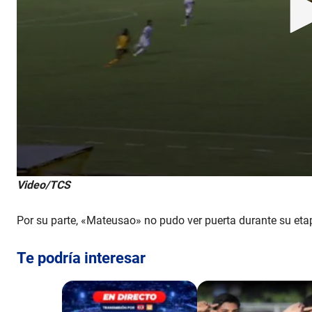
0
Video/TCS
s
e
c
Por su parte, «Mateusao» no pudo ver puerta durante su et
o
n
d
Te podría interesar
s
o
f
1
m