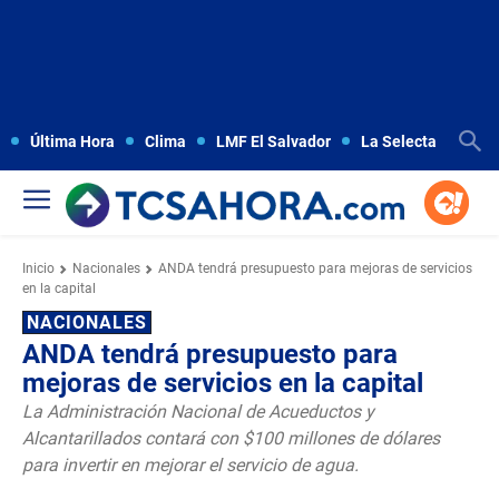
Última Hora
Clima
LMF El Salvador
La Selecta
Copa
Inicio
Nacionales
ANDA tendrá presupuesto para mejoras de servicios
en la capital
NACIONALES
ANDA tendrá presupuesto para
mejoras de servicios en la capital
La Administración Nacional de Acueductos y
Alcantarillados contará con $100 millones de dólares
para invertir en mejorar el servicio de agua.