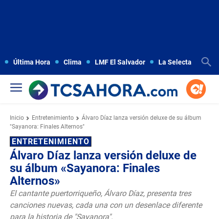
Última Hora
Clima
LMF El Salvador
La Selecta
Copa
Inicio
Entretenimiento
Álvaro Díaz lanza versión deluxe de su álbum
"Sayanora: Finales Alternos"
ENTRETENIMIENTO
Álvaro Díaz lanza versión deluxe de
su álbum «Sayanora: Finales
Alternos»
El cantante puertorriqueño, Álvaro Díaz, presenta tres
canciones nuevas, cada una con un desenlace diferente
para la historia de "Sayanora".