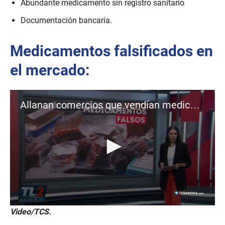
Abundante medicamento sin registro sanitario
Documentación bancaria.
Medicamentos falsificados en
el mercado:
Allanan comercios que vendían medicamentos falsificados
0
Video/TCS.
s
e