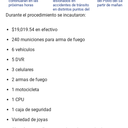
continuarán en las
lesionados en
del Polvo del Sahar
próximas horas
accidentes de tránsito
partir de mañana
en distintos puntos del
país
Durante el procedimiento se incautaron:
$19,019.54 en efectivo
240 municiones para arma de fuego
6 vehículos
5 DVR
3 celulares
2 armas de fuego
1 motocicleta
1 CPU
1 caja de seguridad
Variedad de joyas