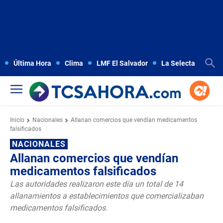
Última Hora
Clima
LMF El Salvador
La Selecta
Copa
Inicio
Nacionales
Allanan comercios que vendían medicamentos
falsificados
NACIONALES
Allanan comercios que vendían
medicamentos falsificados
Las autoridades realizaron este día un total de 14
allanamientos a establecimientos que comercializaban
medicamentos falsificados.