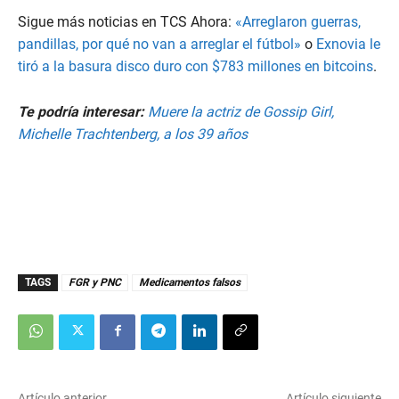
c
Sigue más noticias en TCS Ahora:
«Arreglaron guerras,
o
n
pandillas, por qué no van a arreglar el fútbol»
o
Exnovia le
d
tiró a la basura disco duro con $783 millones en bitcoins
.
s
o
f
Te podría interesar:
Muere la actriz de Gossip Girl,
3
3
Michelle Trachtenberg, a los 39 años
s
e
c
o
n
d
s
TAGS
FGR y PNC
Medicamentos falsos
Artículo anterior
Artículo siguiente