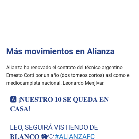
Más movimientos en Alianza
Alianza ha renovado el contrato del técnico argentino
Ernesto Corti por un año (dos torneos cortos) así como el
mediocampista nacional, Leonardo Menjívar.
🅰️ ¡𝐍𝐔𝐄𝐒𝐓𝐑𝐎 𝟏𝟎 𝐒𝐄 𝐐𝐔𝐄𝐃𝐀 𝐄𝐍
𝐂𝐀𝐒𝐀!
LEO, SEGUIRÁ VISTIENDO DE
𝐁𝐋𝐀𝐍𝐂𝐎 🐘🤍
#ALIANZAFC