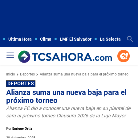
Última Hora
Clima
LMF El Salvador
La Selecta
Copa
Inicio
Deportes
Alianza suma una nueva baja para el próximo torneo
DEPORTES
Alianza suma una nueva baja para el
próximo torneo
Alianza FC dio a conocer una nueva baja en su plantel de
cara al próximo torneo Clausura 2026 de la Liga Mayor.
Por
Enrique Ortiz
30 diciembre, 2025