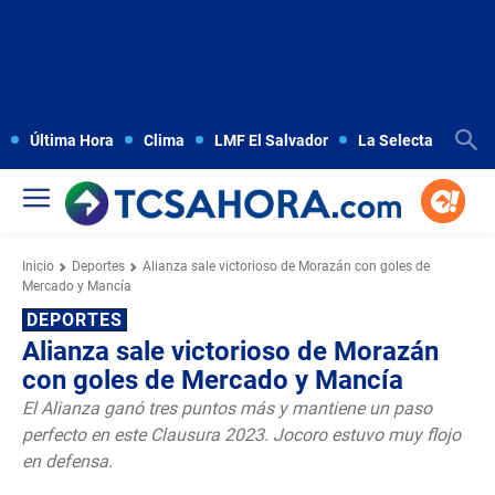
Última Hora
Clima
LMF El Salvador
La Selecta
Copa
Inicio
Deportes
Alianza sale victorioso de Morazán con goles de
Mercado y Mancía
DEPORTES
Alianza sale victorioso de Morazán
con goles de Mercado y Mancía
El Alianza ganó tres puntos más y mantiene un paso
perfecto en este Clausura 2023. Jocoro estuvo muy flojo
en defensa.