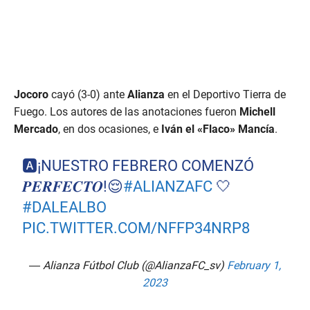
Jocoro
cayó (3-0) ante
Alianza
en el Deportivo Tierra de
Fuego. Los autores de las anotaciones fueron
Michell
Mercado
, en dos ocasiones, e
Iván el «Flaco» Mancía
.
🅰️¡NUESTRO FEBRERO COMENZÓ
𝑷𝑬𝑹𝑭𝑬𝑪𝑻𝑶!😌
#ALIANZAFC
🤍
#DALEALBO
PIC.TWITTER.COM/NFFP34NRP8
— Alianza Fútbol Club (@AlianzaFC_sv)
February 1,
2023