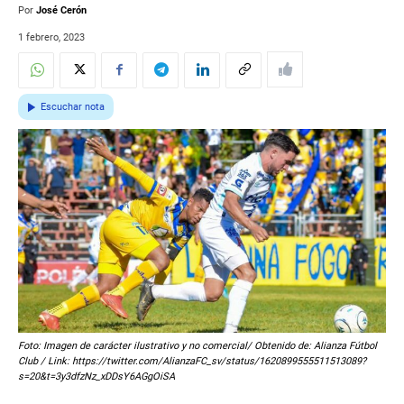
Por
José Cerón
1 febrero, 2023
Escuchar nota
Foto: Imagen de carácter ilustrativo y no comercial/ Obtenido de: Alianza Fútbol
Club / Link: https://twitter.com/AlianzaFC_sv/status/1620899555511513089?
s=20&t=3y3dfzNz_xDDsY6AGgOiSA